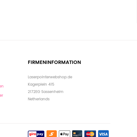
FIRMENINFORMATION
Laserpointerwebshop.de
Kagerplein 415
en
2172EG Sassenheim
er
Netherlands