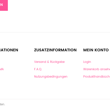
EN
MATIONEN
ZUSATZINFORMATION
MEIN KONTO
Versand & Rückgabe
Login
RMA
F.A.Q.
Warenkorb anseh
Nutzungsbedingungen
Produkthandbüch
ten.