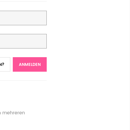
N?
ANMELDEN
on mehreren